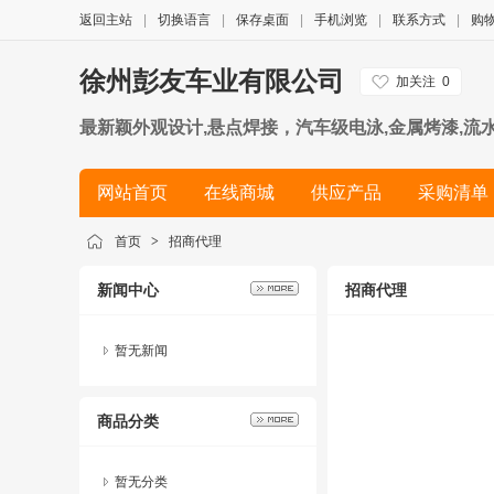
返回主站
|
切换语言
|
保存桌面
|
手机浏览
|
联系方式
|
购
徐州彭友车业有限公司
加关注
0
最新颖外观设计,悬点焊接，汽车级电泳,金属烤漆,流
2%,省电又有劲。 控制器亦为行业品牌产品,性能非
网站首页
在线商城
供应产品
采购清单
用低噪音高速轴承.因此行驶起来 平稳,低噪,省电,顺
简历
首页
>
招商代理
新闻中心
招商代理
暂无新闻
商品分类
暂无分类