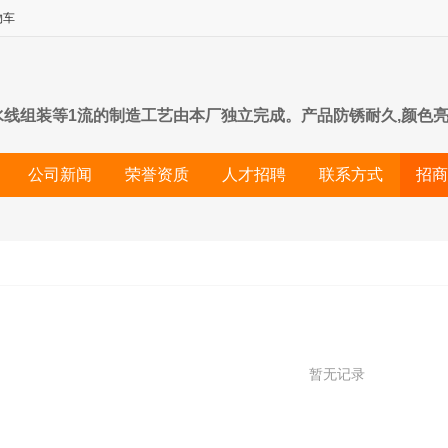
物车
水线组装等1流的制造工艺由本厂独立完成。产品防锈耐久,颜色亮丽
常稳定。 结构经过反复推敲,安全流畅,行驶异常平稳。 钢材均采
公司新闻
荣誉资质
人才招聘
联系方式
招商
畅,舒适度非常好。
暂无记录