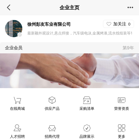
企业主页
加关注
徐州彭友车业有限公司
0
最新颖外观设计,悬点焊接，汽车级电泳,金属烤漆,流水线组装等1
流的制造工艺由本厂独立完成。产品防锈耐久,颜色亮丽。 电机采
企业会员
第9年
用低损耗高效率技术,极限效率可达82.2%,省电又有劲。 控制器亦
为行业品牌产品,性能非常稳定。 结构经过反复推敲,安全流畅,行
驶异常平稳。 钢材均采用国标产品,质量可靠。 全车传动与转动
部分的轴承均采用低噪音高速轴承.因此行驶起来 平稳,低噪,省电,
顺畅,舒适度非常好。
在线商城
供应产品
采购清单
荣誉资质
人才招聘
招商代理
品牌展示
更多